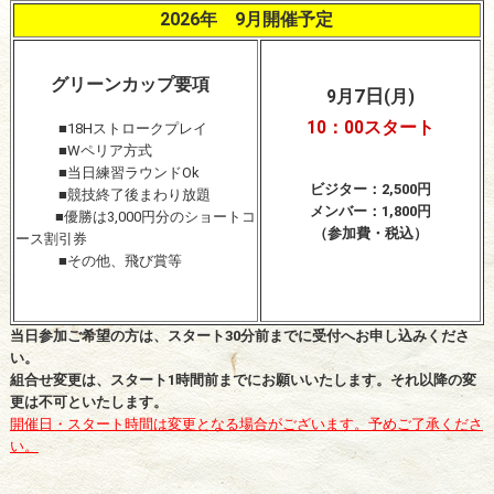
2026年 9月開催予定
グリーンカップ要項
7日
9月
(月)
10：00スタート
■18Hストロークプレイ
■Wペリア方式
■当日練習ラウンドOk
ビジター：2,500円
■競技終了後まわり放題
メンバー：1,800円
■優勝は3,000円分のショートコ
（参加費・税込）
ース割引券
■その他、飛び賞等
当日参加ご希望の方は、スタート30分前までに受付へお申し込みくださ
い。
組合せ変更は、スタート1時間前までにお願いいたします。それ以降の変
更は不可といたします。
開催日・スタート時間は変更となる場合がございます。予めご了承くださ
い。